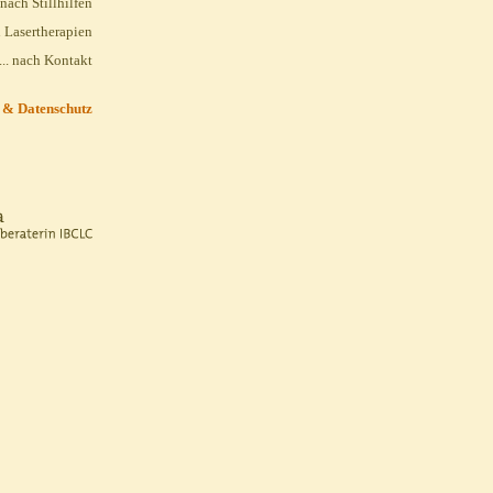
. nach Stillhilfen
h Lasertherapien
... nach Kontakt
 & Datenschutz