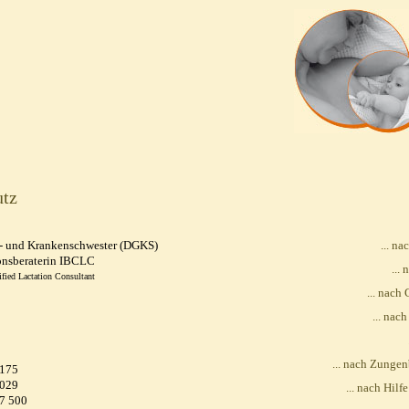
utz
s- und Krankenschwester (DGKS)
... n
ionsberaterin IBCLC
...
ified Lactation Consultant
... nach
... nac
... nach Zunge
 175
 029
... nach Hil
47 500