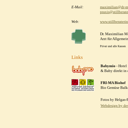
E-Mail:
maximilian@dr-mo
praxis@stillberate
Web:
www.stillberaterin
Dr. Maximilian M
Arzt für Allgemei
Privat und alle Kassen
Links
Babymio
- Hotel
& Baby direkt in
FRI-MA Biohof
Bio Gemüse Balko
Fotos by Helgas-
Webdesign by des
© 2007-2021
Datenschutz laut EU-Date