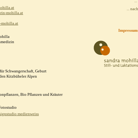
..
hilla.at
... nac
rin-mohilla.at
-mohilla.at
Impressum
ohilla
nmedizin
 für Schwangerschaft, Geburt
 den Kitzbüheler Alpen
npflanzen, Bio Pflanzen und Kräuter
Fotostudio
ignstudio medienweiss
nschutz-Grundverordnung (DSGVO)