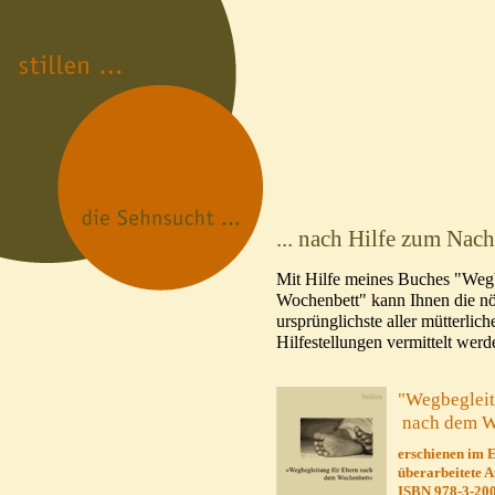
... nach Hilfe zum Nach
Mit Hilfe meines Buches "Wegb
Wochenbett" kann Ihnen die nöt
ursprünglichste aller mütterli
Hilfestellungen vermittelt werd
"Wegbegleit
nach dem W
erschienen im 
überarbeitete 
ISBN 978-3-20